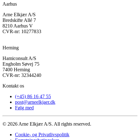
Aarhus
Arne Elkjær A/S
Bredskifte Allé 7
8210 Aarhus V
CVR-nr: 10277833
Herning
Hamiconsult A/S
Engholm Søvej 75
7400 Herning
CVR-nr: 32344240
Kontakt os
(+45) 86 16 47 55
post@arneelkjaer.dk
Følg med
©
2026
Arne Elkjær A/S. All rights reserved.
Cookie- og Privatlivspolitik