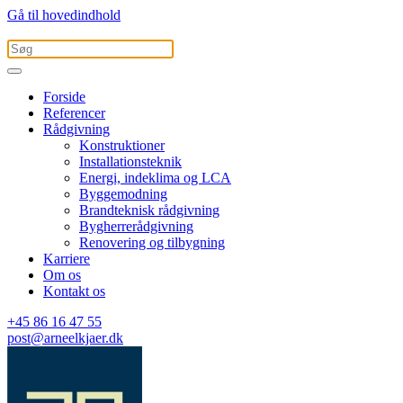
Gå til hovedindhold
Forside
Referencer
Rådgivning
Konstruktioner
Installationsteknik
Energi, indeklima og LCA
Byggemodning
Brandteknisk rådgivning
Bygherrerådgivning
Renovering og tilbygning
Karriere
Om os
Kontakt os
+45 86 16 47 55
post@arneelkjaer.dk