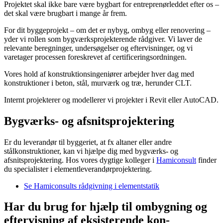
Projektet skal ikke bare være bygbart for entreprenørleddet efter os –
det skal være brugbart i mange år frem.
For dit byggeprojekt – om det er nybyg, ombyg eller renovering –
yder vi rollen som bygværksprojekterende rådgiver. Vi laver de
relevante beregninger, undersøgelser og eftervisninger, og vi
varetager processen foreskrevet af certificeringsordningen.
Vores hold af konstruktionsingeniører arbejder hver dag med
konstruktioner i beton, stål, murværk og træ, herunder CLT.
Internt projekterer og modellerer vi projekter i Revit eller AutoCAD.
Bygværks- og afsnitsprojektering
Er du leverandør til byggeriet, at fx altaner eller
andre
stålkonstruktioner
, kan vi hjælpe dig med bygværks- og
afsnitsprojektering. Hos vores dygtige kolleger i
Hamiconsult
finder
du specialister i element­leverandør­projektering.
Se Hamiconsults rådgivning i
elementstatik
Har du brug for hjælp til ombygning og
eftervisning af eksisterende kon­