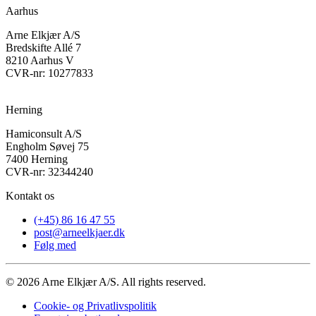
Aarhus
Arne Elkjær A/S
Bredskifte Allé 7
8210 Aarhus V
CVR-nr: 10277833
Herning
Hamiconsult A/S
Engholm Søvej 75
7400 Herning
CVR-nr: 32344240
Kontakt os
(+45) 86 16 47 55
post@arneelkjaer.dk
Følg med
©
2026
Arne Elkjær A/S. All rights reserved.
Cookie- og Privatlivspolitik