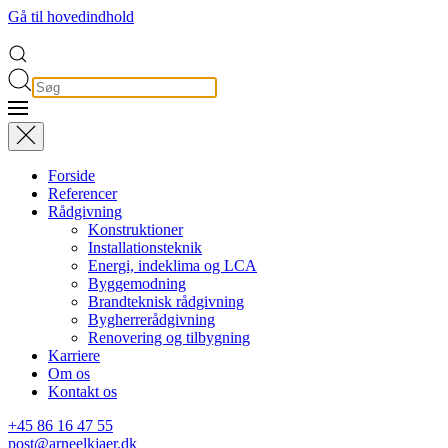
Gå til hovedindhold
Forside
Referencer
Rådgivning
Konstruktioner
Installationsteknik
Energi, indeklima og LCA
Byggemodning
Brandteknisk rådgivning
Bygherrerådgivning
Renovering og tilbygning
Karriere
Om os
Kontakt os
+45 86 16 47 55
post@arneelkjaer.dk