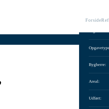
Forside
Ref
Sag:
Opgavetyp
Bygherre:
,
Areal:
Udført: