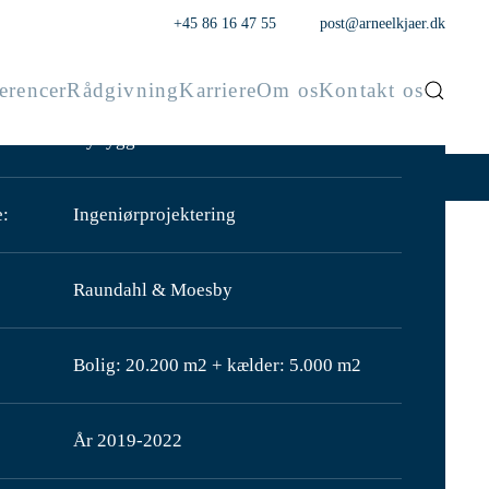
+45 86 16 47 55
post@arneelkjaer.dk
erencer
Rådgivning
Karriere
Om os
Kontakt os
Nybyggeri
e:
Ingeniørprojektering
Raundahl & Moesby
Bolig: 20.200 m2 + kælder: 5.000 m2
År 2019-2022