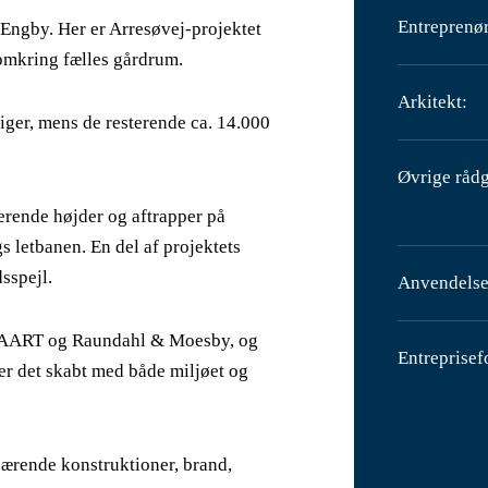
Entreprenør
Engby. Her er Arresøvej-projektet
omkring fælles gårdrum.
Arkitekt:
iger, mens de resterende ca. 14.000
Øvrige rådg
erende højder og aftrapper på
 letbanen. En del af projektets
sspejl.
Anvendelse
, AART og Raundahl & Moesby, og
Entreprisef
er det skabt med både miljøet og
bærende konstruktioner, brand,