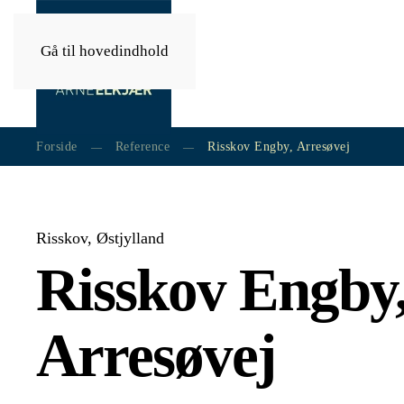
Gå til hovedindhold
Forside
Reference
Risskov Engby, Arresøvej
Risskov, Østjylland
Risskov Engby
Arresøvej