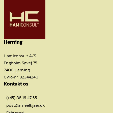
Herning
Hamiconsult A/S
Engholm Søvej 75
7400 Herning
CVR-nr: 32344240
Kontakt os
(+45) 86 16 47 55
post@arneelkjaer.dk
Følg med