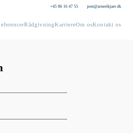
+45 86 16 47 55
post@arneelkjaer.dk
eferencer
Rådgivning
Karriere
Om os
Kontakt os
n